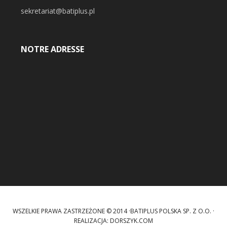
sekretariat@batiplus.pl
NOTRE ADRESSE
WSZELKIE PRAWA ZASTRZEŻONE © 2014 ·BATIPLUS POLSKA SP. Z O.O. ·
REALIZACJA:
DORSZYK.COM