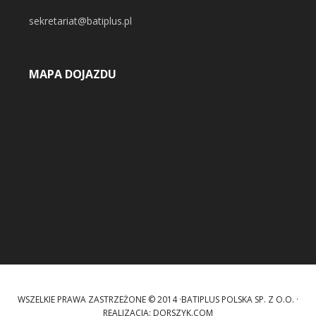
sekretariat@batiplus.pl
MAPA DOJAZDU
WSZELKIE PRAWA ZASTRZEŻONE © 2014 ·BATIPLUS POLSKA SP. Z O.O. ·
REALIZACJA:
DORSZYK.COM