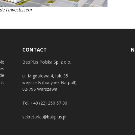
de l’investisseur
CONTACT
N
ôle
BatiPlus Polska Sp. z o.o.
es
de
ul. Migdałowa 4, lok. 35
st
wejście B (budynek Natpoll)
02-796 Warszawa
Tel.
+48 (22) 250 57 00
sekretariat@batiplus.pl