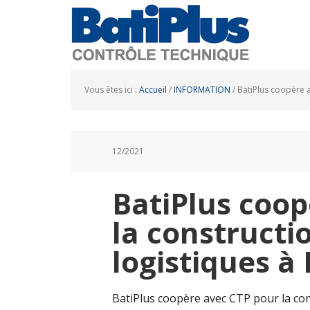
Vous êtes ici :
Accueil
/
INFORMATION
/
BatiPlus coopère a
12/2021
BatiPlus coop
la constructi
logistiques à
BatiPlus coopère avec CTP pour la con