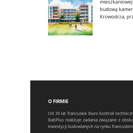
mieszkaniowej 
budową kamera
Krowodrza, przy
O FIRMIE
Od 30 lat francuskie biuro kontroli technicz
BatiPlus realizuje zadania związane z obsł
inwestycji budowlanych na rynku francuskim