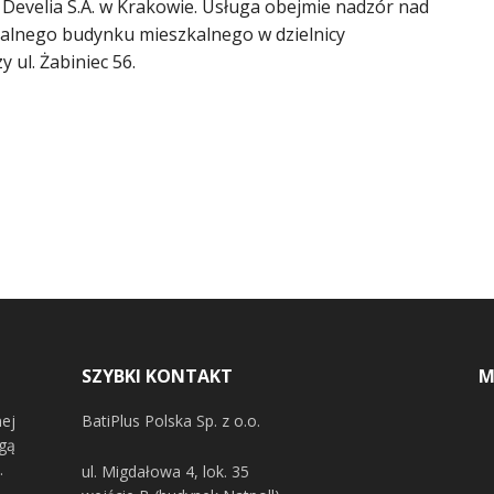
Develia S.A. w Krakowie. Usługa obejmie nadzór nad
lnego budynku mieszkalnego w dzielnicy
 ul. Żabiniec 56.
SZYBKI KONTAKT
M
nej
BatiPlus Polska Sp. z o.o.
ugą
.
ul. Migdałowa 4, lok. 35