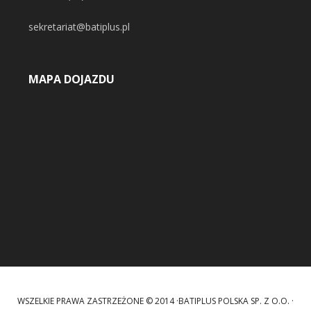
sekretariat@batiplus.pl
MAPA DOJAZDU
WSZELKIE PRAWA ZASTRZEŻONE © 2014 ·BATIPLUS POLSKA SP. Z O.O. ·